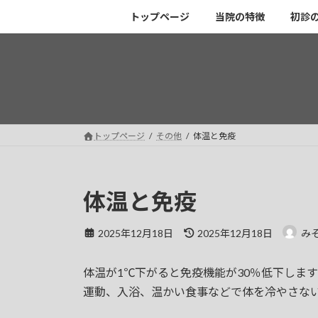
コ
ナ
トップページ
当院の特徴
初診
ン
ビ
テ
ゲ
ン
ー
ツ
シ
へ
ョ
ス
ン
キ
に
トップページ
その他
体温と免疫
ッ
移
プ
動
体温と免疫
最
2025年12月18日
2025年12月18日
み
終
更
体温が1℃下がると免疫機能が30％低下しま
新
日
運動、入浴、温かい食事などで体を冷やさない
時
: