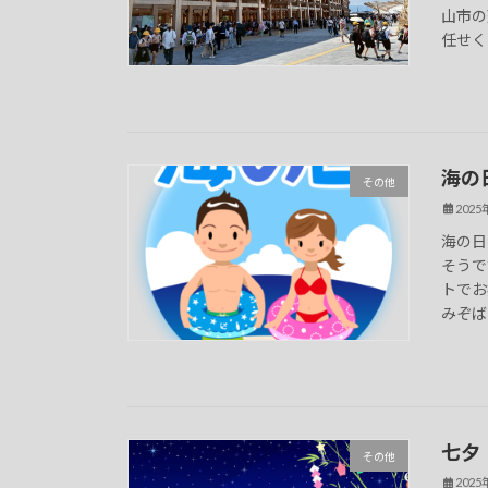
山市の
任せくだ
海の
その他
202
海の日
そうで
トでお
みぞば
七夕
その他
202