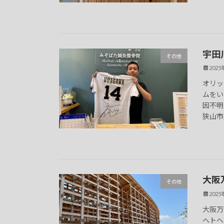
宇田
その他
202
オリッ
ムをい
因不明
狭山市茱
大阪
その他
202
大阪万
ヘトヘ