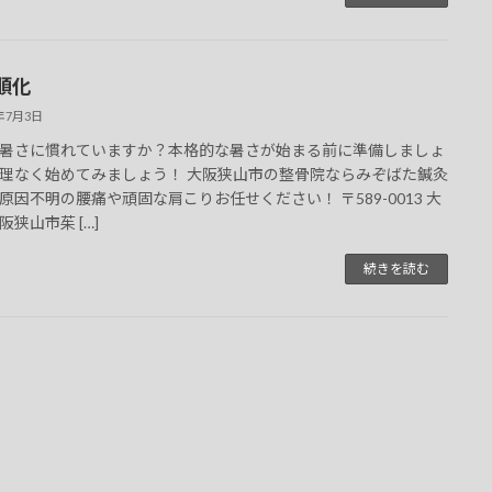
順化
5年7月3日
暑さに慣れていますか？本格的な暑さが始まる前に準備しましょ
理なく始めてみましょう！ 大阪狭山市の整骨院ならみぞばた鍼灸
原因不明の腰痛や頑固な肩こりお任せください！ 〒589-0013 大
阪狭山市茱 […]
続きを読む