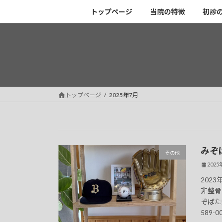
コ
ナ
トップページ
当院の特徴
初診
ン
ビ
テ
ゲ
ン
ー
ツ
シ
へ
ョ
ス
ン
キ
に
トップページ
2025年7月
ッ
移
プ
動
みぞ
その他
202
202
非整骨
ぞばた
589-00