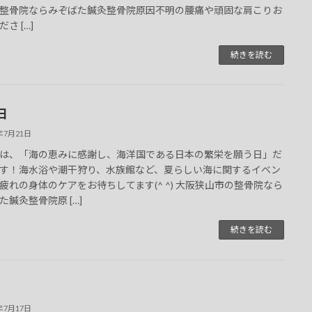
整骨院ならみぞばた鍼灸整骨院原因不明の腰痛や頑固な肩こりお
さ […]
続きを読む
日
5年7月21日
は、「海の恵みに感謝し、海洋国である日本の繁栄を願う日」だ
す！海水浴や潮干狩り、水族館など、夏らしい海に関するイベン
疲れの身体のケアをお待ちしてます(^ ^) 大阪狭山市の整骨院なら
た鍼灸整骨院原 […]
続きを読む
5年7月17日