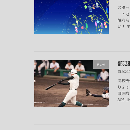
スタッ
ートさ
院なら
い！ 〒5
部活
その他
202
高校野
ります
頑固な
305-1h