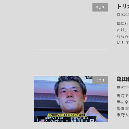
トリ
その他
202
毎年行
わけ、
ならみ
い！ 〒5
亀田
その他
202
当院で
手を全
整骨院
阪府大阪