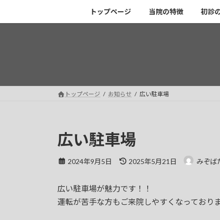
コ
ナ
トップページ
当院の特徴
初診
ン
ビ
テ
ゲ
ン
ー
ツ
シ
へ
ョ
ス
ン
キ
に
トップページ
お知らせ
広い駐車場
ッ
移
プ
動
広い駐車場
最
2024年9月5日
2025年5月21日
みぞば
終
更
広い駐車場が魅力です！！
新
日
運転が苦手な方もご来院しやすくなっており
時
: