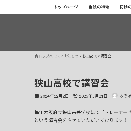
コ
ナ
トップページ
当院の特徴
初診
ン
ビ
テ
ゲ
ン
ー
ツ
シ
へ
ョ
ス
ン
キ
に
トップページ
お知らせ
狭山高校で講習会
ッ
移
プ
動
狭山高校で講習会
最
2024年12月2日
2025年5月21日
みぞ
終
更
毎年大阪府立狭山高等学校にて「トレーナー
新
日
という講習会をさせていただいております！
時
: